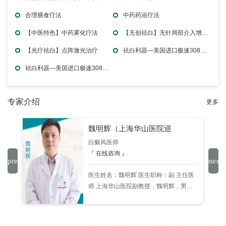
合理膳食疗法
中药药浴疗法
【中医特色】中药雾化疗法
【无创祛白】无针局部介入增敏疗法
【光疗祛白】点阵激光治疗
祛白利器—美国进口极速308准分子激光治疗
祛白利器—美国进口极速308准分子激光治疗
专家介绍
更多
魏明辉（上海华山医院巡
白癜风医师
『 在线咨询 』
现
医生姓名：魏明辉 医生职称：副 主任医
医
师 上海华山医院副教授，魏明辉，男，
省医
副主任医师，副教授，1988年毕业于上
海医科