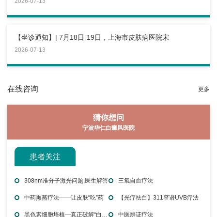
2026-07-13
【坐诊通知】| 7月18日-19日，上海市皮肤病医院宋
2026-07-13
在线咨询
更多
猜你想问
宁波华仁白癜风医院
患者关注
308nm准分子激光问题,医生解答
三氧自血疗法
中药熏蒸疗法——让皮肤“吃”药
【光疗祛白】311窄谱UVB疗法
黑色素细胞培植—真正破解“白魔”秘密
中医辨证疗法