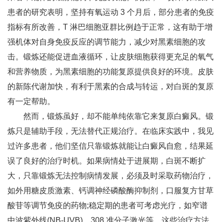
患者的研究表明，坚持有氧运动 3 个月后，部分患者的免疫
指标有所改善，T 淋巴细胞亚群比例趋于正常，这有助于增
强机体对自身免疫反应的调节能力，减少对黑素细胞的攻
击。锻炼还能促进血液循环，让皮肤细胞获得更充足的氧气
和营养物质，为黑素细胞的功能复原提供良好的环境。皮肤
的新陈代谢加快，有利于黑素的合成与转运，对白斑的复原
有一定帮助。
然而，锻炼虽好，却不能单纯依靠它来复原白癜风。锻
炼只是辅助手段，无法替代正规治疗。在临床实践中，我见
过许多患者，他们坚信只靠锻炼就能让白癜风自愈，结果延
误了良好的治疗时机。如果病情处于进展期，白斑不断扩
大，只靠锻炼无法控制病情发展，必须及时采取药物治疗，
如外用糖皮质激素、钙调神经磷酸酶抑制剂，口服复方甘草
酸苷等调节免疫的药物;稳定期的患者可考虑光疗，如窄谱
中波紫外线(NB-UVB)、308 准分子激光等，这些治疗方法