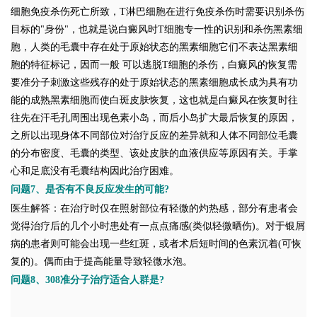
细胞免疫杀伤死亡所致，T淋巴细胞在进行免疫杀伤时需要识别杀伤
目标的"身份"，也就是说白癜风时T细胞专一性的识别和杀伤黑素细
胞，人类的毛囊中存在处于原始状态的黑素细胞它们不表达黑素细
胞的特征标记，因而一般 可以逃脱T细胞的杀伤，白癜风的恢复需
要准分子刺激这些残存的处于原始状态的黑素细胞成长成为具有功
能的成熟黑素细胞而使白斑皮肤恢复，这也就是白癜风在恢复时往
往先在汗毛孔周围出现色素小岛，而后小岛扩大最后恢复的原因，
之所以出现身体不同部位对治疗反应的差异就和人体不同部位毛囊
的分布密度、毛囊的类型、该处皮肤的血液供应等原因有关。手掌
心和足底没有毛囊结构因此治疗困难。
问题7、是否有不良反应发生的可能?
医生解答：在治疗时仅在照射部位有轻微的灼热感，部分有患者会
觉得治疗后的几个小时患处有一点点痛感(类似轻微晒伤)。对于银屑
病的患者则可能会出现一些红斑，或者术后短时间的色素沉着(可恢
复的)。偶而由于提高能量导致轻微水泡。
问题8、308准分子治疗适合人群是?