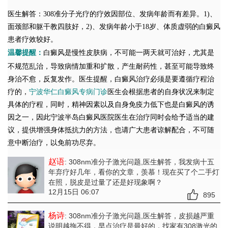
医生解答：308准分子光疗的疗效因部位、发病年龄而有差异。1)、
面颈部和躯干教四肢好，2)、发病年龄小于18岁、体质虚弱的白癜风
患者疗效较好。
温馨提醒：
白癜风是慢性皮肤病，不可能一两天就可治好，尤其是
不规范乱治，导致病情加重和扩散，产生耐药性，甚至可能导致终
身治不愈，反复发作。医生提醒，白癜风治疗必须是要遵循疗程治
疗的，
宁波华仁白癜风专病门诊
医生会根据患者的自身状况来制定
具体的疗程，同时，精神因素以及自身免疫力低下也是白癜风的诱
因之一，因此宁波半岛白癜风医院医生在治疗同时会给予适当的建
议，提供增强身体抵抗力的方法，也请广大患者谅解配合，不可随
意中断治疗，以免前功尽弃。
赵语
: 308nm准分子激光问题,医生解答
，我发病十五
年弃疗好几年，看你的文章，羡慕！现在买了个二手灯
在照，脱皮是过量了还是好现象啊？
12月15日 06:07
895
杨诗
: 308nm准分子激光问题,医生解答
，皮损越严重
说明越拖不得，早点治疗是最好的，找家有308激光的