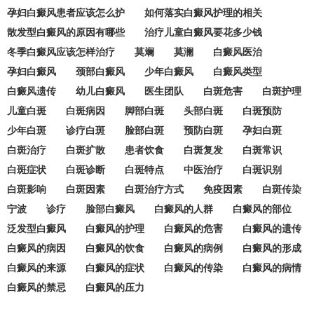
孕妇白癜风患者应该怎么护
如何落实白癜风护理的相关
散发型白癜风的原因有哪些
治疗儿童白癜风要花多少钱
冬季白癜风应该怎样治疗
莫斓
莫澜
白癜风医治
孕妇白癜风
颈部白癜风
少年白癜风
白癜风类型
白癜风遗传
幼儿白癜风
医生团队
白斑危害
白斑护理
儿童白斑
白斑病因
脚部白斑
头部白斑
白斑预防
少年白斑
诊疗白斑
脸部白斑
预防白斑
孕妇白斑
白斑治疗
白斑扩散
患者饮食
白斑复发
白斑常识
白斑症状
白斑诊断
白斑特点
中医治疗
白斑识别
白斑影响
白斑因素
白斑治疗方式
免疫因素
白斑传染
宁波
诊疗
脸部白癜风
白癜风的人群
白癜风的部位
泛发型白癜风
白癜风的护理
白癜风的危害
白癜风的遗传
白癜风的病因
白癜风的饮食
白癜风的病例
白癜风的形成
白癜风的来源
白癜风的症状
白癜风的传染
白癜风的病情
白癜风的禁忌
白癜风的压力