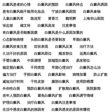
白癜风患者的心情
白癜风的预防
白癜风特点
白癜风诱因
患有白癜风能不能用化妆品
宁波白癜风医院
白癜风食物
儿童白癜风常
陈连军
黄香兰
魏明辉
上海华山医院
张志坡
储文玲
白癜风高发
注意事项
有白癜风是否能敷面膜
白癜风是什么原因加重的
心态影响病情
头部白癜风是否要剃发
早期白癜风
白癜风饮食注意
症状表现
白癜风反复
治疗方法
久治不好的原因
白癜风部位
频发部位
远离白癜风
手臂白癜风
中医调理
肢端型白癜风
易发部位
稳定期白癜风
不同类型
早期心理治疗
白癜风怎么治
偏方治疗
手部白癜风
白癜风影响
病情加重
防止扩散
减短治疗时间
干性皮肤
腿部白癜风
使用防晒霜
外伤性白斑
预防白癜风传播
扩散期白癜风
医院新闻
老年人预防白癜风
避免白癜风扩散
白癜风调节情绪
护理白癜风
治疗白癜风
白癜风注意事项
生活中诱发白癜风的病因有
白癜风诱发的原因有哪些