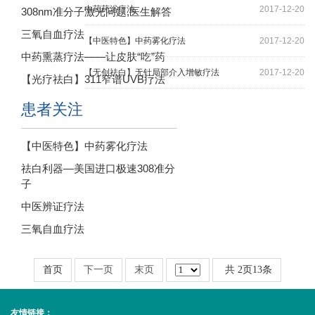
中药药浴疗法
2017-12-20
308nm准分子激光问题,医生解答
三氧自血疗法
【中医特色】中药雾化疗法
2017-12-20
中药熏蒸疗法——让皮肤“吃”药
【无创祛白】无针局部介入增敏疗法
2017-12-20
【光疗祛白】311窄谱UVB疗法
患者关注
【中医特色】中药雾化疗法
祛白利器—美国进口极速308准分
子
中医辨证疗法
三氧自血疗法
首页
下一页
末页
共
2
页
13
条
友情链接：