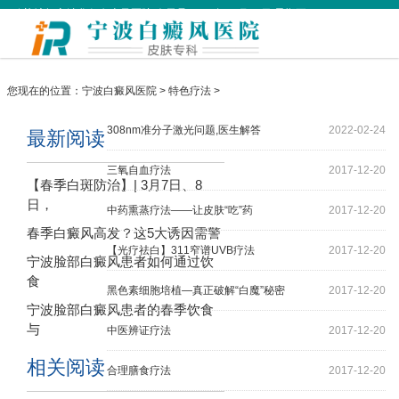
欢迎访问宁波华仁白癜风医院 今天是
2026年08月07日 星期五
您现在的位置：
宁波白癜风医院
>
特色疗法
>
308nm准分子激光问题,医生解答
2022-02-24
最新阅读
三氧自血疗法
2017-12-20
【春季白斑防治】| 3月7日、8
日，
中药熏蒸疗法——让皮肤“吃”药
2017-12-20
春季白癜风高发？这5大诱因需警
【光疗祛白】311窄谱UVB疗法
2017-12-20
宁波脸部白癜风患者如何通过饮
食
黑色素细胞培植—真正破解“白魔”秘密
2017-12-20
宁波脸部白癜风患者的春季饮食
与
中医辨证疗法
2017-12-20
相关阅读
合理膳食疗法
2017-12-20