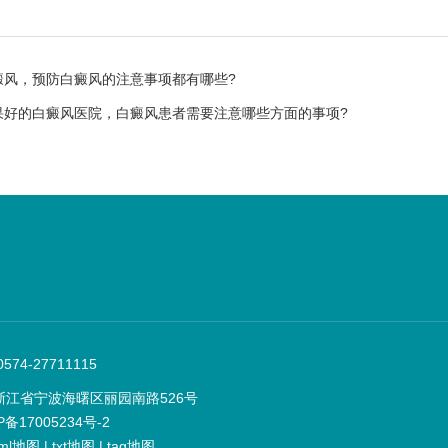
癜风，预防白癜风的注意事项都有哪些?
果好的白癜风医院，白癜风患者需要注意哪些方面的事项?
74-27711115
浙江省宁波海曙区丽园南路526号
P备17005234号-2
ml地图
|
txt地图
|
tag地图