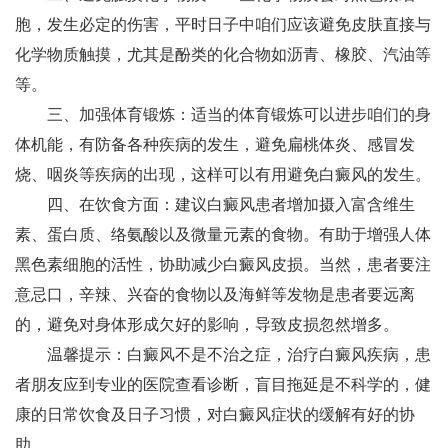
胞，发生必定的伤害，平时日子中咱们应该避免皮肤直接与
化学物质触摸，尤其是酚类的化合物如沥青、橡胶、汽油等
等。
三、加强体育锻炼：适当的体育锻炼可以进步咱们的身
体机能，有防备各种疾病的发生，避免扁桃体炎、感冒发
烧、咽炎等疾病的出现，这样可以有用避免白癜风的发生。
四、在饮食方面：建议白癜风患者增加摄入富含维生
素、蛋白质、络氨酸以及微量元素的食物。有助于增强人体
黑色素细胞的活性，协助减少白癜风皮损。当然，患者要注
意忌口，辛辣、兴奋的食物以及海鲜等发物是患者要远离
的，避免对身体形成欠好的影响，导致皮损忽然增多。
温馨提示：白癜风不是不治之症，治疗白癜风疾病，患
者朋友应到专业的医院查看诊断，盲目拖延是不科学的，健
康的日常饮食及日子习惯，对白癜风症状的缓解有好的协
助。