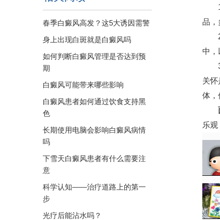
1、
品，
春季白癜风高发？这5大诱因需警
2、
身上出现白斑就是白癜风吗
中，
如何判断白癜风管理是否达到预
3、
期
关怀
白癜风可能带来哪些影响
体，
白癜风患者如何通过饮食支持黑
色
乐观
长期使用电脑会影响白癜风病情
吗
下雪天白癜风患者有什么需要注
意
科学认知——治疗道路上的第一
步
光疗后能沾水吗？