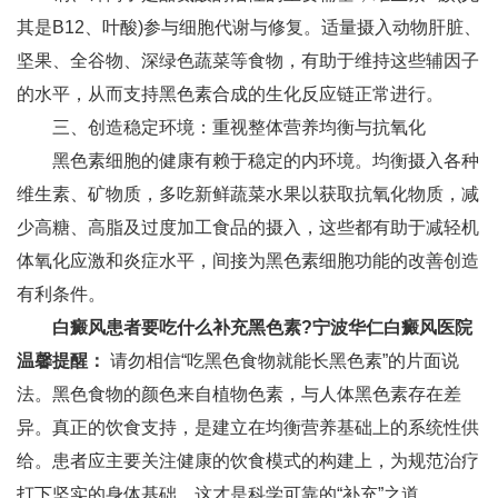
其是B12、叶酸)参与细胞代谢与修复。适量摄入动物肝脏、
坚果、全谷物、深绿色蔬菜等食物，有助于维持这些辅因子
的水平，从而支持黑色素合成的生化反应链正常进行。
三、创造稳定环境：重视整体营养均衡与抗氧化
黑色素细胞的健康有赖于稳定的内环境。均衡摄入各种
维生素、矿物质，多吃新鲜蔬菜水果以获取抗氧化物质，减
少高糖、高脂及过度加工食品的摄入，这些都有助于减轻机
体氧化应激和炎症水平，间接为黑色素细胞功能的改善创造
有利条件。
白癜风患者要吃什么补充黑色素?
宁波华仁白癜风医院
温馨提醒：
请勿相信“吃黑色食物就能长黑色素”的片面说
法。黑色食物的颜色来自植物色素，与人体黑色素存在差
异。真正的饮食支持，是建立在均衡营养基础上的系统性供
给。患者应主要关注健康的饮食模式的构建上，为规范治疗
打下坚实的身体基础，这才是科学可靠的“补充”之道。