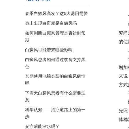
春季白癜风高发？这5大诱因需警
一
身上出现白斑就是白癜风吗
电脑
如何判断白癜风管理是否达到预
究尚
期
的使
白癜风可能带来哪些影响
二、
长时
白癜风患者如何通过饮食支持黑
色
增加
长期使用电脑会影响白癜风病情
来说
吗
方式
下雪天白癜风患者有什么需要注
三、
意
建议
科学认知——治疗道路上的第一
光照
步
体稳
光疗后能沾水吗？