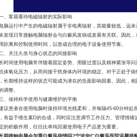
、客观看待电磁辐射的实际影响
运行中产生的电磁辐射属于非电离辐射，其能量较低，远未
未发现日常接触电脑辐射会与白癜风发病或发展有关联。因此，
用距离和控制使用时间，以形成合理的电子设备使用节奏。
关注久坐与身心状态的间接影响
间使用电脑常伴随着固定姿势、用眼过度以及精神紧张等问
机体氧化压力，从而间接干扰身体内环境的稳定。对于正处于病
，长期维持这样的状态可能成为潜在的负面影响因素。因此，相
的调整。
保持科学使用与健康维护的平衡
患者在使用电脑时保持环境光线柔和，并每隔45-60分钟起
，有益于维生素D的合成，同时应注意调节工作压力、管理情绪
定的积极作用，往往比单纯回避使用电子产品更为重要。
长期接触电脑会加重白癜风病情吗?
宁波华仁白癜风医院
温馨提