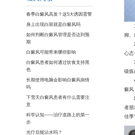
春季白癜风高发？这5大诱因需警
身上出现白斑就是白癜风吗
1、
如何判断白癜风管理是否达到预
脚。
期
2、
白癜风可能带来哪些影响
心态
3、
白癜风患者如何通过饮食支持黑
色
锻炼
长期使用电脑会影响白癜风病情
4、
吗
癜风
下雪天白癜风患者有什么需要注
以
意
者朋
科学认知——治疗道路上的第一
佳季
步
光疗后能沾水吗？