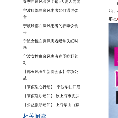
春季白癜风高发？这5大诱因需警
白癜
宁波脸部白癜风患者如何通过饮
的，
食
那么
宁波脸部白癜风患者的春季饮食
与
宁波女性白癜风患者经常失眠时
晚
宁波女性白癜风患者春季吃野菜
对
【郭玉凤医生新春会诊】专项公
益
【寒假暖心行动】| 宁波华仁开启
【寒假巡诊通知】|原上海市皮肤
【公益援助通知】|上海华山白癜
相关阅读