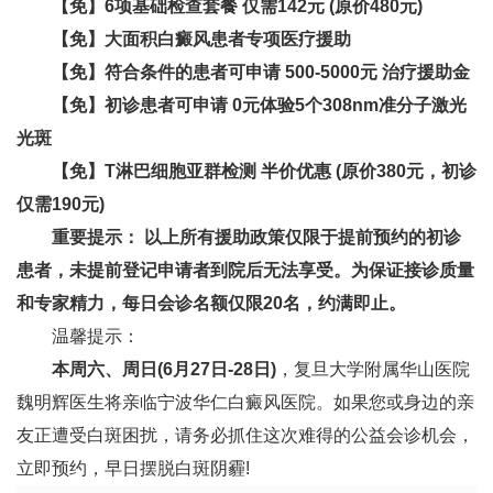
【免】6项基础检查套餐 仅需142元​ (原价480元)
【免】大面积白癜风患者专项医疗援助
【免】符合条件的患者可申请 500-5000元 治疗援助金
【免】初诊患者可申请 0元体验5个308nm准分子激光
光斑
【免】T淋巴细胞亚群检测 半价优惠​ (原价380元，初诊
仅需190元)
重要提示：​ 以上所有援助政策仅限于提前预约的初诊
患者，未提前登记申请者到院后无法享受。为保证接诊质量
和专家精力，每日会诊名额仅限20名，约满即止。
温馨提示：
本周六、周日(6月27日-28日)
，复旦大学附属华山医院
魏明辉医生将亲临
宁波华仁白癜风医院
。如果您或身边的亲
友正遭受白斑困扰，请务必抓住这次难得的公益会诊机会，
立即预约，早日摆脱白斑阴霾!