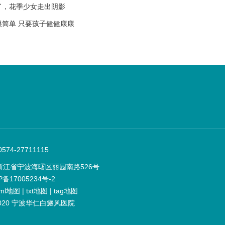
了，花季少女走出阴影
很简单 只要孩子健健康康
74-27711115
浙江省宁波海曙区丽园南路526号
P备17005234号-2
ml地图
|
txt地图
|
tag地图
t 2020 宁波华仁白癜风医院