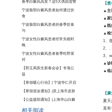
春季白癜风高发？这5大诱因需警
【患
宁波脸部白癜风患者如何通过饮
▲主
食
▲家
宁波脸部白癜风患者的春季饮食
▲既
与
▲检
宁波女性白癜风患者经常失眠时
1、
晚
2、
宁波女性白癜风患者春季吃野菜
3、
对
▲诊
【郭玉凤医生新春会诊】专项公
▲临
益
【寒假暖心行动】| 宁波华仁开启
【寒假巡诊通知】|原上海市皮肤
【康
【公益援助通知】|上海华山白癜
夏天
直有
相关阅读