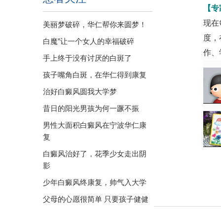
【专
现在
美丽梦破碎，华仁帮你来圆梦！
度，
白魔”让一个女人的幸福破碎
作、
手上终于没有讨厌的白斑了
孩子嘴角白斑，在华仁得到康复
治好白癜风圆我大学梦
昔日的阳光男孩为何一蹶不振
男性大面积白癜风在宁波华仁康
复
白癜风治好了，花季少女走出阴
影
少年白癜风终康复，帅气入大学
父母的心愿很简单 只要孩子健健