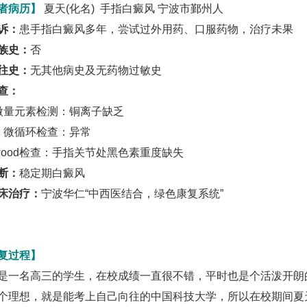
者病历】
夏天(化名) 手指白癜风 宁波市鄞州人
诉：
患手指白癜风多年，尝试过外用药、口服药物，治疗未果
族史：
否
往史：
无其他病史及无药物过敏史
查：
微量元素检测：铜离子缺乏
、微循环检查：异常
wood检查：手指关节处黑色素重度缺失
断：
稳定期白癜风
床治疗：
宁波华仁“中西医结合，绿色康复系统”
复过程】
是一名高三的学生，在校成绩一直很不错，平时也是个活泼开朗
个理想，就是能考上自己向往的中国科技大学，所以在校期间夏