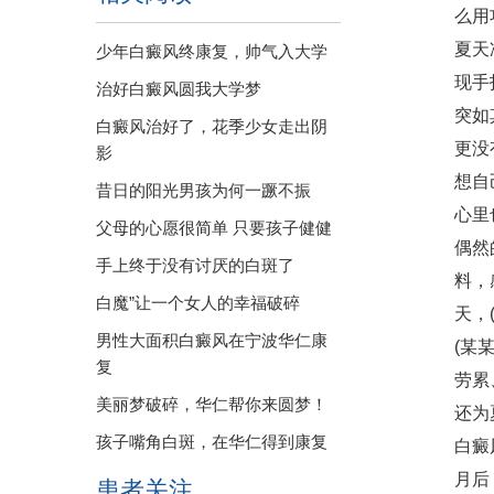
么用
夏天
少年白癜风终康复，帅气入大学
现手
治好白癜风圆我大学梦
突如
白癜风治好了，花季少女走出阴
更没
影
想自
昔日的阳光男孩为何一蹶不振
心里
父母的心愿很简单 只要孩子健健
偶然
手上终于没有讨厌的白斑了
料，
白魔”让一个女人的幸福破碎
天，
男性大面积白癜风在宁波华仁康
(某
复
劳累
美丽梦破碎，华仁帮你来圆梦！
还为
孩子嘴角白斑，在华仁得到康复
白癜
月后
患者关注