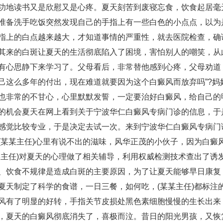
功地读书又是欣慰又是心疼。夏天刻苦到废寝忘食，饮食起居毫
准备洗手吃饭突然发现自己的手指上有一些白色的小点点，以为
指上的白点越来越大，才知道事情的严重性，就去医院检查，确
其来的白斑让夏天的生活彻底陷入了困境，害怕别人的嘲笑，从
有心思静下来学习了。父母看后，非常替他感到心疼，父母劝道
己这么多年的付出，现在难道就要因为这个白癜风而放弃吗”?
也非常的不甘心，心里默默发誓，一定要治好白癜风，给自己的
的机会夏天在网上看到关于宁波华仁白癜风专病门诊的信息，于
感觉比较专业，于是决定去试一次。来到宁波华仁白癜风专病门诊
(某某主任)心里有说不出的滋味，风华正茂的小伙子，因为白癜
某主任)对夏天的心理做了相关辅导，利用权威检测技术查出了诱
、饮食不规律是造成白斑的主要原因，为了让夏天能够早日康复，
夏天制定了科学的食谱，一日三餐，如何吃，(某某主任)都标注
风有了明显的好转，手指关节皮损处黑色素细胞慢慢的生长出来
，夏天的白癜风彻底消失了，喜极而泣。昔日的阳光男孩，又恢