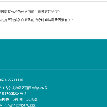
癜风医院分析为什么面部白癜风更好治疗?
风的好医院解答白癜风的治疗时间与哪些因素有关?
74-27711115
浙江省宁波海曙区丽园南路526号
P备17005234号-2
ml地图
|
txt地图
|
tag地图
t 2020 宁波华仁白癜风医院