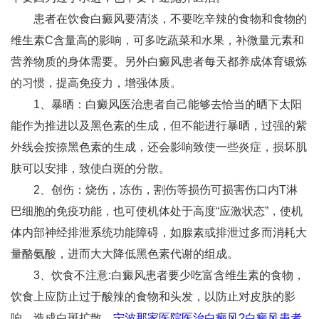
患者在饮食白癜风要清淡，不要吃辛辣的食物和食物的
维生素C含量高的影响，可多吃蔬菜和水果，补微量元素和
营养物质的身体需要。另外白癜风患者每天都养成体育锻炼
的习惯，提高免疫力，增强体质。
1、暴晒：白癜风医治患者自己能够去恰当的晒下太阳
能作为推进以及黑色素的生成，但不能进行暴晒，过强的紫
外线会按捺黑色素的生成，还会影响致使一些炎症，损坏肌
肤可以安排，致使白斑的分散。
2、创伤：烧伤，冻伤，割伤等损伤可损害伤口内T淋
巴细胞的免疫功能，也可使机体处于高度“应激状态”，使机
体内部神经排泄系统功能障碍，如腺素或排泄过多而消耗大
量酪氨酸，进而大大降低黑色素代谢的组成。
3、饮食不注意:白癜风患者要少吃富含维生素的食物，
饮食上应防止过于酸辣的食物和头发，以防止对皮肤的影
响，造成白斑扩散。
宁波那家医院医治白癜风?白癜风患者