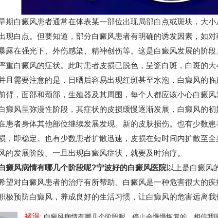
白癜风患者通常在体表某一部位出现局部白点或斑块，大小
出现白点。但要知道，部分白癜风患者有明确的诱发因素，如对
暴露在强光下、外伤感染、精神创伤等。这是白癜风发展的阶段
白癜风的症状。此时患者皮损已脱色，呈瓷白斑，白斑的大
并且需要注意的是，日晒后容易出现红斑甚至水泡，白癜风的临
前臂，面部和颈部，生殖器及其周围，每个人都应该小心白癜风
风呈弥漫性阶段，其症状的皮损缓慢逐渐发展，白癜风的初始
在患者身体其他部位继续发展发现。新的皮肤损伤。也有少数患
损，即稳定。也有少数患者扩散迅速，皮损在短时间内扩散至全
风的发展阶段。一旦出现白癜风症状，就要及时治疗。
白癜风病情有哪几个阶段呢?
宁波好的白癜风医院
以上是白癜风
希望对白癜风患者的治疗有所帮助。白癜风是一种危害很大的疾
积极预防白癜风，养成良好的生活习惯，让白癜风的危害远离我
褚漫
: 白癜风病情有哪几个阶段呢
，停止会慢慢恢复的，相信我