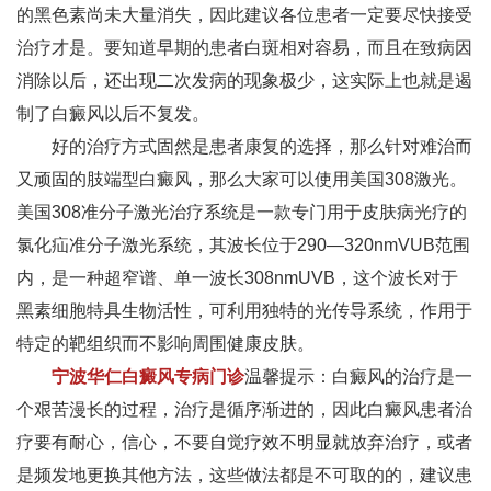
的黑色素尚未大量消失，因此建议各位患者一定要尽快接受
治疗才是。要知道早期的患者白斑相对容易，而且在致病因
消除以后，还出现二次发病的现象极少，这实际上也就是遏
制了白癜风以后不复发。
好的治疗方式固然是患者康复的选择，那么针对难治而
又顽固的肢端型白癜风，那么大家可以使用美国308激光。
美国308准分子激光治疗系统是一款专门用于皮肤病光疗的
氯化疝准分子激光系统，其波长位于290—320nmVUB范围
内，是一种超窄谱、单一波长308nmUVB，这个波长对于
黑素细胞特具生物活性，可利用独特的光传导系统，作用于
特定的靶组织而不影响周围健康皮肤。
宁波华仁白癜风专病门诊
温馨提示：白癜风的治疗是一
个艰苦漫长的过程，治疗是循序渐进的，因此白癜风患者治
疗要有耐心，信心，不要自觉疗效不明显就放弃治疗，或者
是频发地更换其他方法，这些做法都是不可取的的，建议患