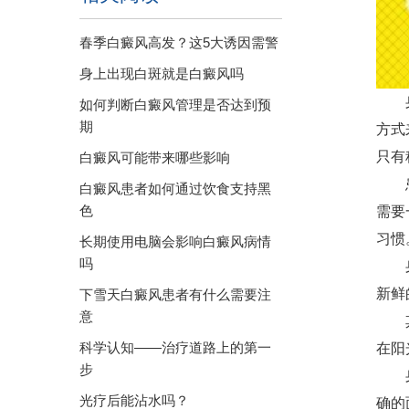
春季白癜风高发？这5大诱因需警
身上出现白斑就是白癜风吗
身上
如何判断白癜风管理是否达到预
期
方式
只有
白癜风可能带来哪些影响
患者
白癜风患者如何通过饮食支持黑
色
需要
习惯
长期使用电脑会影响白癜风病情
吗
身上
新鲜
下雪天白癜风患者有什么需要注
意
其次
科学认知——治疗道路上的第一
在阳
步
身
光疗后能沾水吗？
确的