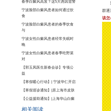
春季白癜风高发？这5大诱因需警
近年
宁波脸部白癜风患者如何通过饮
群逐
食
该怎
宁波脸部白癜风患者的春季饮食
与
宁波女性白癜风患者经常失眠时
晚
宁波女性白癜风患者春季吃野菜
对
【郭玉凤医生新春会诊】专项公
益
【寒假暖心行动】| 宁波华仁开启
【寒假巡诊通知】|原上海市皮肤
【公益援助通知】|上海华山白癜
相关阅读